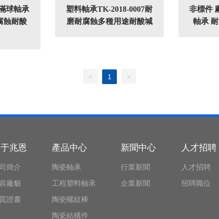
鋼滿球軸承
塑料軸承TK-2018-0007耐
非標件 
腐蝕耐酸
磨耐腐蝕多種用途耐酸堿
軸承 
<
1
>
關于兆恩
產品中心
新聞中心
人才招聘
司簡介
陶瓷軸承
行業新聞
人才招聘
容廠貌
工程塑料軸承
企業新聞
招聘職位
質證書
陶瓷螺紋棒
陶瓷結構件