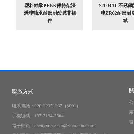
塑料軸承PEEK保持架深
S7003AC不銹
溝球軸承耐磨耐酸堿非標
球ZR02耐磨耐
件
堿
聯系方式
公
聯系電話：
020-22351267（8001）
廠
手機號碼：
137-7194-2504
資
電子郵箱：
chengxun.zhao@zoenchina.com