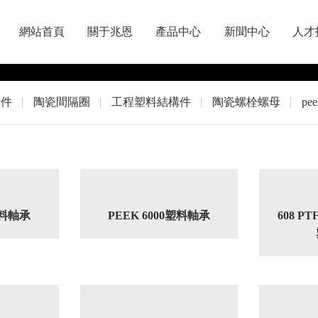
網站首頁
關于兆恩
產品中心
新聞中心
人才
構件
陶瓷間隔圈
工程塑料結構件
陶瓷螺栓螺母
pe
塑料軸承
PEEK 6000塑料軸承
608 