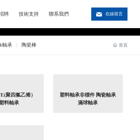
招聘
技術支持
聯系我們
在線留言
ek軸承
陶瓷棒
首頁
PTFE(聚四氟乙烯）
塑料軸承非標件 陶瓷軸承
塑料軸承
滿球軸承