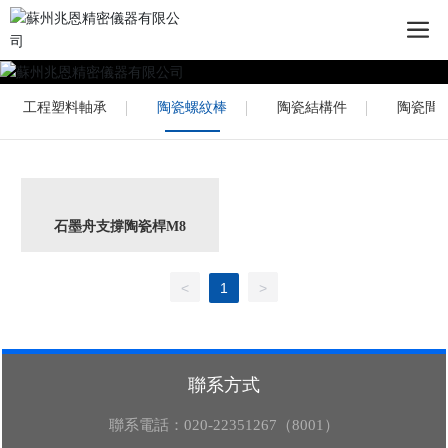
工程塑料軸承
陶瓷螺紋棒
陶瓷結構件
陶瓷間
石墨舟支撐陶瓷桿M8
<
1
>
聯系方式
聯系電話：
020-22351267（8001）