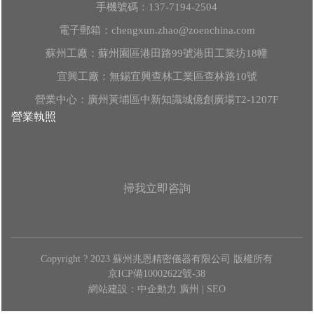
手機號碼：
137-7194-2504
電子郵箱：
chengxun.zhao@zoenchina.com
蘇州工廠：蘇州園區港田路99號港田工業坊18幢
宜興工廠：無錫宜興查林工業區查林路10號
營業中心：廣州黃埔區中新知識城億創廣場T2-1207F
營業執照
掃我立即咨詢
Copyright ? 2023 蘇州兆恩精密儀器有限公司 版權所有
京ICP備10002622號-38
網站建設：中企動力
廣州
|
SEO