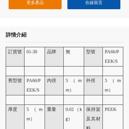
更多產品
在線留言
詳情介紹
訂貨號
01-30
品牌
無
型號
PA66/P
EEK/S
舊型號
PA66/P
內徑
5
（
外徑
5
（
m
m
EEK/S
）
）
m
m
厚度
5
（
重量
0.02
（
保持架
PEEK
m
k
）
）
及其材
m
g
料