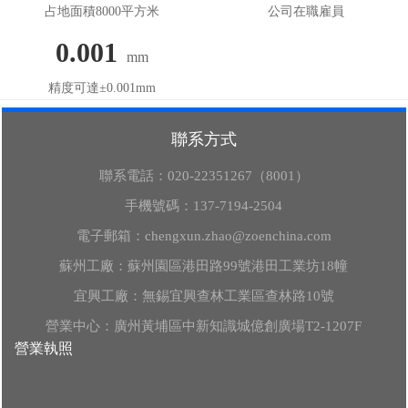
占地面積8000平方米
公司在職雇員
0.001
mm
精度可達±0.001mm
聯系方式
聯系電話：
020-22351267（8001）
手機號碼：
137-7194-2504
電子郵箱：
chengxun.zhao@zoenchina.com
蘇州工廠：蘇州園區港田路99號港田工業坊18幢
宜興工廠：無錫宜興查林工業區查林路10號
營業中心：廣州黃埔區中新知識城億創廣場T2-1207F
營業執照