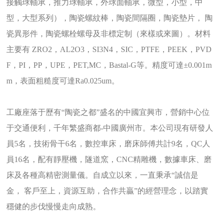
接觸球軸承，推力球軸承，外球面軸承，微型，小型，中
型，大型系列），陶瓷螺紋棒，陶瓷間隔圈，陶瓷墊片， 陶
瓷異形件，陶瓷螺栓螺母及非標定制（來樣或來圖）。材料
主要有 ZRO2，AL2O3，SI3N4，SIC，PTFE，PEEK，PVD
F，PI，PP，UPE，PET,MC，Bastal-G等。精度可達±0.001m
m，表面粗糙度可達Ra0.025um。
工廠座落于歷有“陶瓷之都”盛名的中國宜興市，營銷中心位
于交通便利，千年繁盛商都-中國廣州市。本公司現有研發人
員5名，技術骨干6名，數控車床，磨床師傅共計9名，QC人
員16名，配有靜壓機，隧道窯，CNC精雕機，數據車床、磨
床及各種高精密測量儀。自成立以來，一直秉承“誠信是
金， 客戶至上，資源互助，合作共贏”的經營理念，以踏實
穩健的步伐慢慢走向成熟。