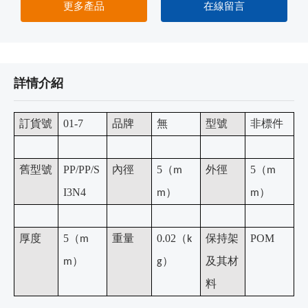
更多產品
在線留言
詳情介紹
訂貨號
01-7
品牌
無
型號
非標件
舊型號
PP/PP/S
內徑
5
（
外徑
5
（
m
m
I3N4
）
）
m
m
厚度
5
（
重量
0.02
（
保持架
POM
m
k
）
）
及其材
m
g
料