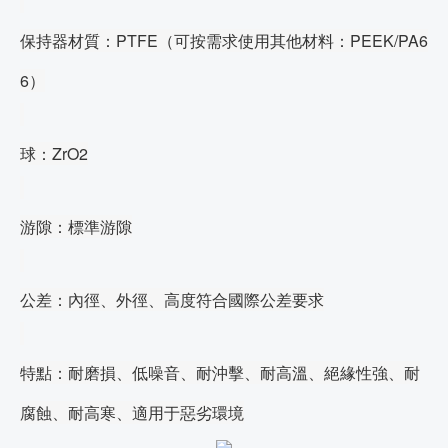
保持器材質：PTFE
（可按需求使用其他材料：PEEK/PA6
6）
球：ZrO2
游隙：標準游隙
公差：內徑、外徑、高度符合國際公差要求
特點：
耐磨損、低噪音、耐沖擊、耐高溫、絕緣性強、耐
腐蝕、耐高寒、適用于惡劣環境