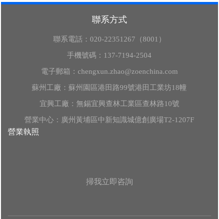
聯系方式
聯系電話：
020-22351267（8001）
手機號碼：
137-7194-2504
電子郵箱：
chengxun.zhao@zoenchina.com
蘇州工廠：蘇州園區港田路99號港田工業坊18幢
宜興工廠：無錫宜興查林工業區查林路10號
營業中心：廣州黃埔區中新知識城億創廣場T2-1207F
營業執照
掃我立即咨詢