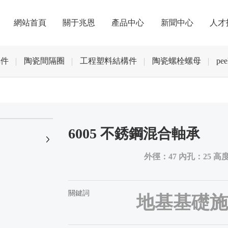
網站首頁
關于兆恩
產品中心
新聞中心
人才
構件
陶瓷間隔圈
工程塑料結構件
陶瓷螺栓螺母
pe
+
6005 不銹鋼混合軸承
外徑：47 內孔：25 高度
關鍵詞
地基基礎施