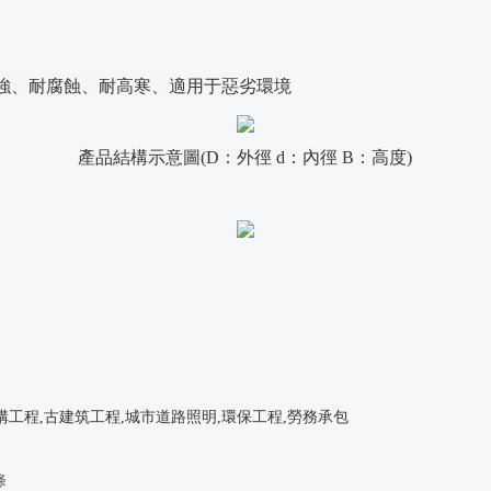
強、耐腐蝕、耐高寒、適用于惡劣環境
產品結構示意圖
(D：外徑 d：內徑 B：高度)
構工程,古建筑工程,城市道路照明,環保工程,勞務承包
條