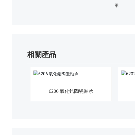
承
相關產品
6206 氧化鋯陶瓷軸承