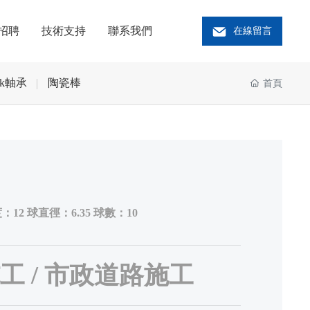
招聘
技術支持
聯系我們
在線留言
ek軸承
陶瓷棒
首頁
：12 球直徑：6.35 球數：10
工 / 市政道路施工