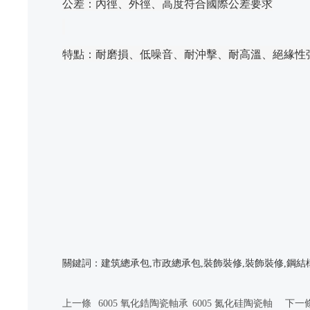
公差：內徑、外徑、高度符合國際公差要求
特點：
耐磨損、低噪音、耐沖擊、耐高溫、絕緣性
關鍵詞：建筑總承包,市政總承包,裝飾裝修,裝飾裝修,鋼結
上一條
6005 氧化鋯陶瓷軸承
6005 氮化硅陶瓷軸
下一