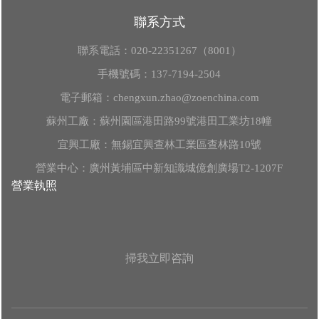
聯系方式
聯系電話：
020-22351267（8001）
手機號碼：
137-7194-2504
電子郵箱：
chengxun.zhao@zoenchina.com
蘇州工廠：蘇州園區港田路99號港田工業坊18幢
宜興工廠：無錫宜興查林工業區查林路10號
營業中心：廣州黃埔區中新知識城億創廣場T2-1207F
營業執照
掃我立即咨詢