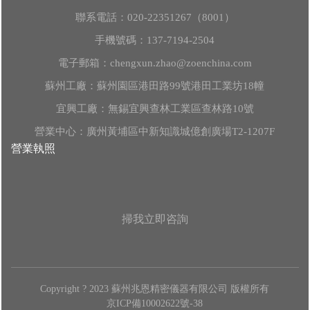
聯系電話：
020-22351267（8001）
手機號碼：
137-7194-2504
電子郵箱：
chengxun.zhao@zoenchina.com
蘇州工廠：蘇州園區港田路99號港田工業坊18幢
宜興工廠：無錫宜興查林工業區查林路10號
營業中心：廣州黃埔區中新知識城億創廣場T2-1207F
營業執照
掃我立即咨詢
Copyright ? 2023 蘇州兆恩精密儀器有限公司 版權所有
京ICP備10002622號-38